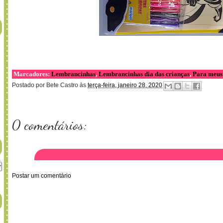
Marcadores:
Lembrancinhas
,
Lembrancinhas dia das crianças
,
Para meus 
Postado por
Bete Castro
às
terça-feira, janeiro 28, 2020
0 comentários:
Postar um comentário