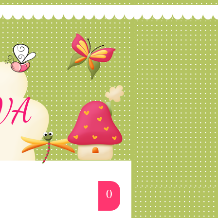
EVA
da Lol e Risque
0
do Batmam /