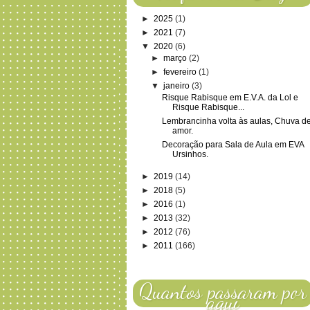
►
2025
(1)
►
2021
(7)
▼
2020
(6)
►
março
(2)
►
fevereiro
(1)
▼
janeiro
(3)
Risque Rabisque em E.V.A. da Lol e
Risque Rabisque...
Lembrancinha volta às aulas, Chuva d
amor.
Decoração para Sala de Aula em EVA
Ursinhos.
►
2019
(14)
►
2018
(5)
►
2016
(1)
►
2013
(32)
►
2012
(76)
►
2011
(166)
Quantos passaram por
aqui