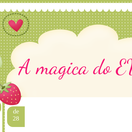
A magica do 
de
Risque Rabisque em E.V.A. 
28
Rabisque em E.V.A. 