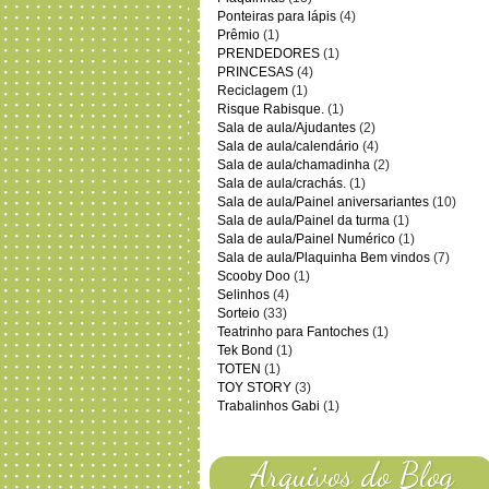
Ponteiras para lápis
(4)
Prêmio
(1)
PRENDEDORES
(1)
PRINCESAS
(4)
Reciclagem
(1)
Risque Rabisque.
(1)
Sala de aula/Ajudantes
(2)
Sala de aula/calendário
(4)
Sala de aula/chamadinha
(2)
Sala de aula/crachás.
(1)
Sala de aula/Painel aniversariantes
(10)
Sala de aula/Painel da turma
(1)
Sala de aula/Painel Numérico
(1)
Sala de aula/Plaquinha Bem vindos
(7)
Scooby Doo
(1)
Selinhos
(4)
Sorteio
(33)
Teatrinho para Fantoches
(1)
Tek Bond
(1)
TOTEN
(1)
TOY STORY
(3)
Trabalinhos Gabi
(1)
Arquivos do Blog