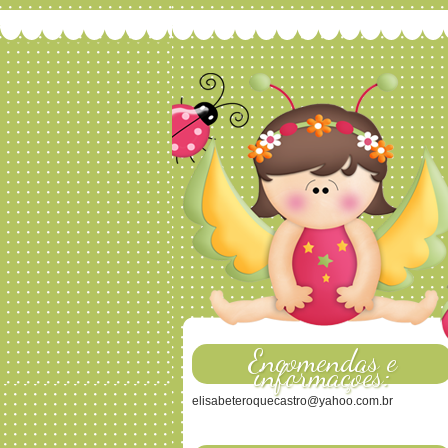
Encomendas e
informações:
elisabeteroquecastro@yahoo.com.br