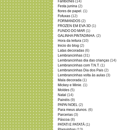
Fantoches
(14)
Festa junina
(2)
flores de papel.
(1)
Fofuxas
(12)
FORMANDOS
(2)
FROZEN EM EVA 3D
(1)
FUNDO DO MAR
(1)
GALINHA PINTADINHA.
(2)
Hora da leitura
(10)
Inicio do blog
(2)
Latas decoradas
(6)
Lembrancinhas
(31)
Lembrancinhas dia das crianças
(14)
Lembrancinhas com T.N.T.
(1)
Lembrancinhas Dia dos Pais
(2)
Lembrancinhas volta às aulas
(3)
Mala decorada
(1)
Mickey e Minie.
(1)
Moldes
(5)
Natal
(14)
Painéis
(9)
PAPAI NOEL
(2)
Para meus alunos.
(6)
Parcerias
(3)
Páscoa
(8)
PATATI E PATATÁ
(1)
Plaquinhas
(13)