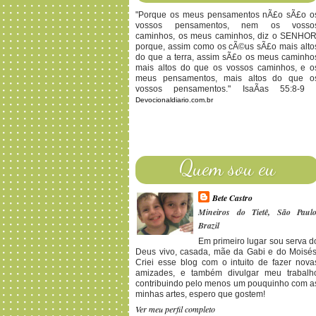
"Porque os meus pensamentos nÃ£o sÃ£o o
vossos pensamentos, nem os vosso
caminhos, os meus caminhos, diz o SENHOR
porque, assim como os cÃ©us sÃ£o mais alto
do que a terra, assim sÃ£o os meus caminho
mais altos do que os vossos caminhos, e o
meus pensamentos, mais altos do que o
vossos pensamentos." IsaÃ­as 55:8-9 
Devocionaldiario.com.br
Quem sou eu
Bete Castro
Mineiros do Tietê, São Paulo
Brazil
Em primeiro lugar sou serva d
Deus vivo, casada, mãe da Gabi e do Moisés
Criei esse blog com o intuito de fazer nova
amizades, e também divulgar meu trabalh
contribuindo pelo menos um pouquinho com a
minhas artes, espero que gostem!
Ver meu perfil completo