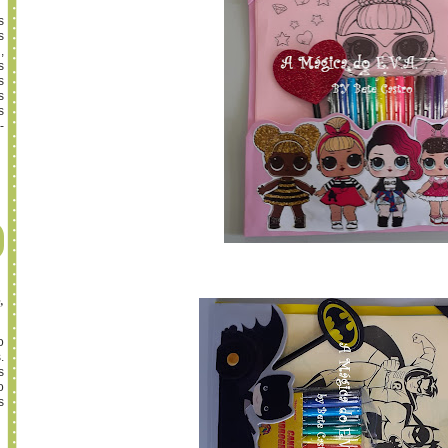
s
s
,
s
s
s
s
-
,
o
.
s
o
s