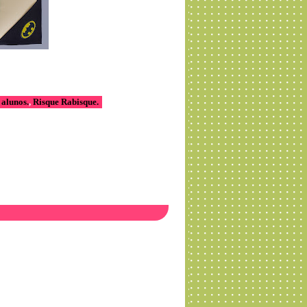
alunos.
,
Risque Rabisque.