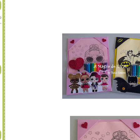
Lembrancinha dia das Crianças.
o
-